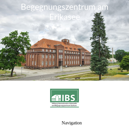
Begegnungszentrum am
Erikase
e
Navigation