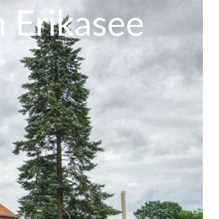
 Erikase
e