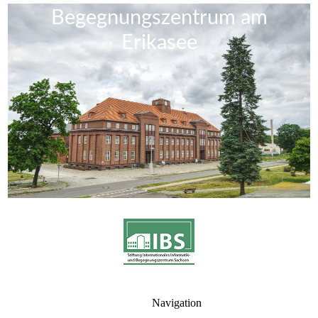
Begegnungszentrum am
Erikase
e
Navigation