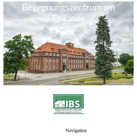
Begegnungszentrum am
Erikase
e
Navigation